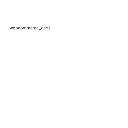
[woocommerce_cart]
Đối với Quỹ từ thiện Vì Tương Lai – NextG