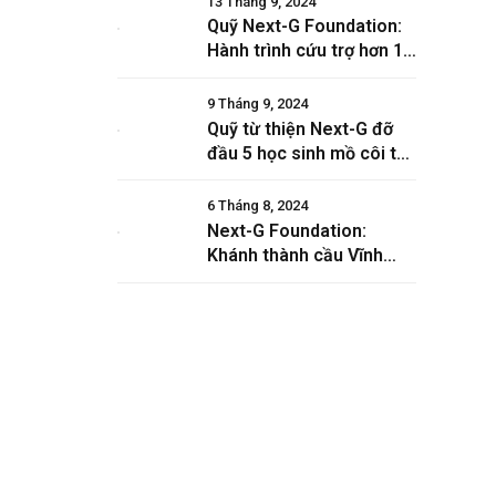
13 Tháng 9, 2024
Quỹ Next-G Foundation:
Hành trình cứu trợ hơn 1
tỷ đồng cho đồng bào bị
ảnh hưởng bởi bão Yagi
9 Tháng 9, 2024
Quỹ từ thiện Next-G đỡ
đầu 5 học sinh mồ côi tại
Hà Nội
6 Tháng 8, 2024
Next-G Foundation:
Khánh thành cầu Vĩnh
Lân tại Cần Thơ
Connect