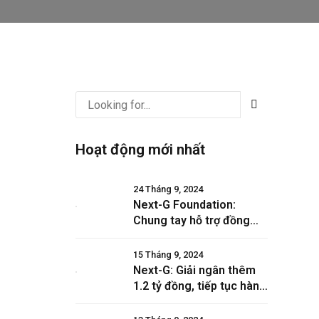
Hoạt động mới nhất
ọc
24 Tháng 9, 2024
Next-G Foundation:
/5,
Chung tay hỗ trợ đồng
ẩm
bào Yên Bái và Lào Cai
khắc phục hậu quả bão lũ
15 Tháng 9, 2024
Next-G: Giải ngân thêm
1.2 tỷ đồng, tiếp tục hành
trình cứu trợ người dân
vùng bão lũ