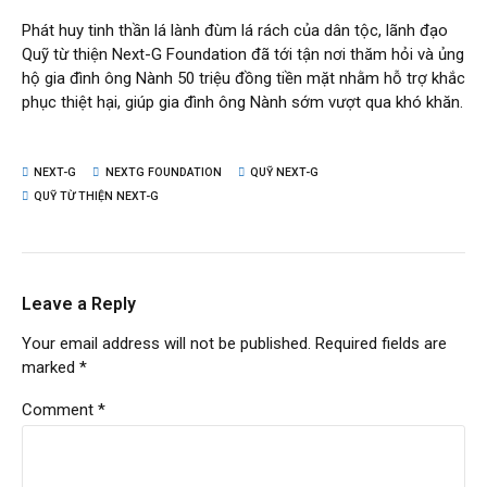
Phát huy tinh thần lá lành đùm lá rách của dân tộc, lãnh đạo
Quỹ từ thiện Next-G Foundation đã tới tận nơi thăm hỏi và ủng
hộ gia đình ông Nành 50 triệu đồng tiền mặt nhằm hỗ trợ khắc
phục thiệt hại, giúp gia đình ông Nành sớm vượt qua khó khăn.
NEXT-G
NEXTG FOUNDATION
QUỸ NEXT-G
QUỸ TỪ THIỆN NEXT-G
Leave a Reply
Your email address will not be published. Required fields are
marked *
Comment
*