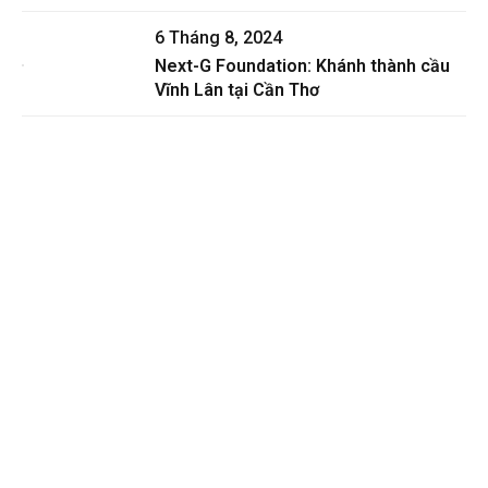
6 Tháng 8, 2024
Next-G Foundation: Khánh thành cầu
Vĩnh Lân tại Cần Thơ
Đối với Quỹ từ thiện Vì Tương Lai – NextG
Foundation, việc trao đi có ý nghĩa hơn là tiền bạc!